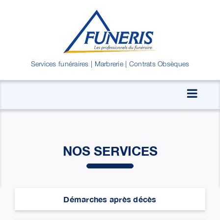
Passer
au
contenu
Services funéraires | Marbrerie | Contrats Obsèques
NOS SERVICES
Démarches après décès